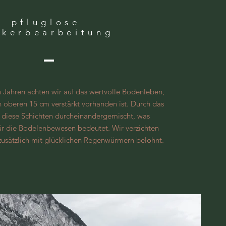
pfluglose
ckerbearbeitung
 Jahren achten wir auf das wertvolle Bodenleben,
n oberen 15 cm verstärkt vorhanden ist. Durch das
 diese Schichten durcheinandergemischt, was
ür die Bodelenbewesen bedeutet. Wir verzichten
usätzlich mit glücklichen Regenwürmern belohnt.