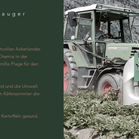
sauger
tvollen Ackerlandes
hemie in der
große Plage für den
sind und die Umwelt
em Käfersammler die
.
 Kartoffeln gesund.