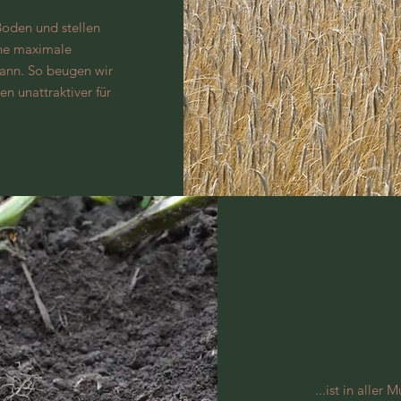
Boden und stellen
ine maximale
kann. So beugen wir
n unattraktiver für
...ist in aller