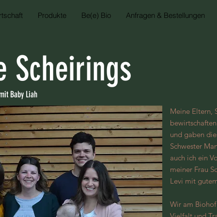
tschaft
Produkte
Be(e) Bio
Anfragen & Bestellungen
e Scheirings
 mit Baby Liah
Meine Eltern, S
bewirtschaften
und gaben die
Schwester Man
auch ich ein V
meiner Frau S
Levi mit gutem
Wir am Biohof 
Vielfalt und T