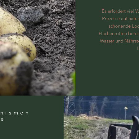
Es erfordert viel
Prozesse auf natü
schonende Loc
Flächenrotten bere
Wasser und Nährsto
anismen
ee