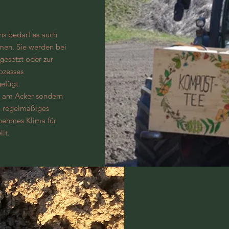
ns bedarf es auch
smen. Sie werden bei
gesetzt oder zur
ozesses
gefügt.
r am Acker sondern
h regelmäßiges
enehmes Klima für
llt.