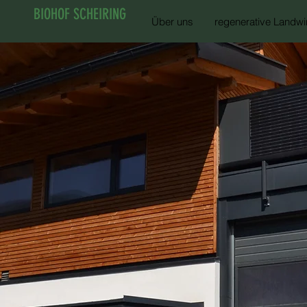
BIOHOF SCHEIRING
Über uns
regenerative Landwir
Die ersten S