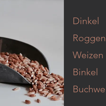
Dinkel
Roggen
Weizen
Binkel
Buchwe