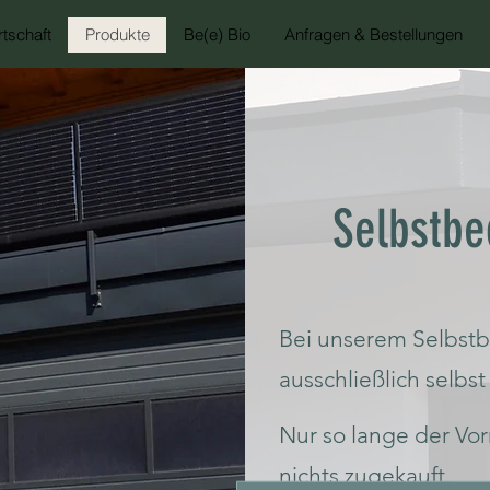
tschaft
Produkte
Be(e) Bio
Anfragen & Bestellungen
Selbstbe
Bei unserem Selbstb
amen wurden gesät & mit ein wenig Zuwendung wird die Seite in Kürz
ausschließlich selbs
Nur so lange der Vorr
nichts zugekauft.