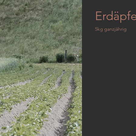
Erdäpfe
5kg ganzjährig