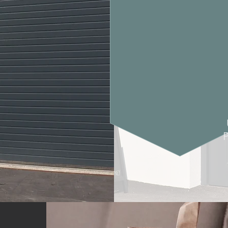
Der Umwelt zuliebe v
unseren Verpackunge
Öffnungszeiten:
24 Stunden/ 7 Tage